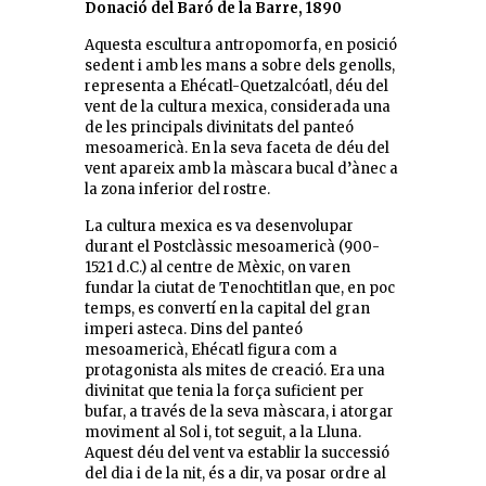
Donació del Baró de la Barre, 1890
Aquesta escultura antropomorfa, en posició
sedent i amb les mans a sobre dels genolls,
representa a Ehécatl-Quetzalcóatl, déu del
vent de la cultura mexica, considerada una
de les principals divinitats del panteó
mesoamericà. En la seva faceta de déu del
vent apareix amb la màscara bucal d’ànec a
la zona inferior del rostre.
La cultura mexica es va desenvolupar
durant el Postclàssic mesoamericà (900-
1521 d.C.) al centre de Mèxic, on varen
fundar la ciutat de Tenochtitlan que, en poc
temps, es convertí en la capital del gran
imperi asteca. Dins del panteó
mesoamericà, Ehécatl figura com a
protagonista als mites de creació. Era una
divinitat que tenia la força suficient per
bufar, a través de la seva màscara, i atorgar
moviment al Sol i, tot seguit, a la Lluna.
Aquest déu del vent va establir la successió
del dia i de la nit, és a dir, va posar ordre al