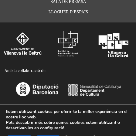
SALA DE PREMSA
LLOGUER D'ESPAIS
Amb la col·laboració de:
Estem utilitzant cookies per oferir-te la millor experiència en el
Avís legal
-
Política de privacitat
-
Política de galetes
nostre lloc web.
Pots descobrir més sobre quines cookies estem utilitzant o
© 2024. Biblioteca Museu Víctor Balaguer.
desactivar-les en
configuració
.
Vilanova i la Geltrú (Barcelona). Tots els drets reservats.