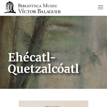
Ehécatl-
Quetzalcóatl