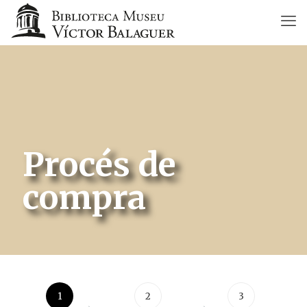
Procés de
compra
1
2
3