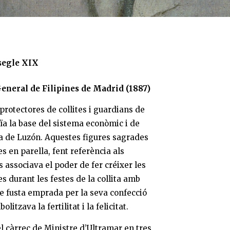
 segle XIX
eneral de Filipines de Madrid (1887)
 protectores de collites i guardians de
uïa la base del sistema econòmic i de
lla de Luzón. Aquestes figures sagrades
 en parella, fent referència als
 associava el poder de fer créixer les
s durant les festes de la collita amb
de fusta emprada per la seva confecció
itzava la fertilitat i la felicitat.
l càrrec de Ministre d’Ultramar en tres