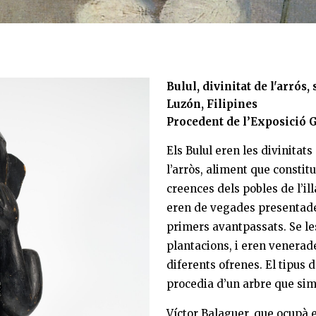
Bulul, divinitat de l'arrós,
Luzón, Filipines
Procedent de l’Exposició G
Els Bulul eren les divinitats
l’arròs, aliment que constit
creences dels pobles de l’i
eren de vegades presentades
primers avantpassats. Se les
plantacions, i eren venerade
diferents ofrenes. El tipus 
procedia d’un arbre que simbol
Víctor Balaguer, que ocupà e